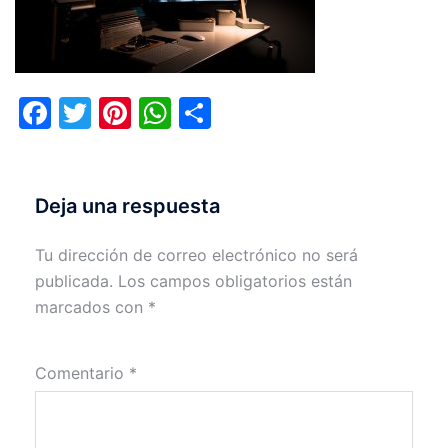
Facebook
Twitter
Pinterest
WhatsApp
Compartir
Deja una respuesta
Tu dirección de correo electrónico no será
publicada.
Los campos obligatorios están
marcados con
*
Comentario
*