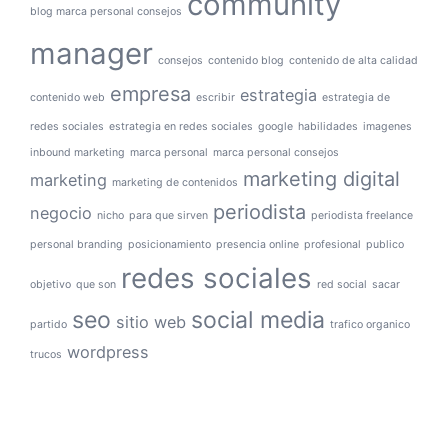
community
blog marca personal consejos
manager
consejos
contenido blog
contenido de alta calidad
empresa
estrategia
contenido web
escribir
estrategia de
redes sociales
estrategia en redes sociales
google
habilidades
imagenes
inbound marketing
marca personal
marca personal consejos
marketing digital
marketing
marketing de contenidos
periodista
negocio
nicho
para que sirven
periodista freelance
personal branding
posicionamiento
presencia online
profesional
publico
redes sociales
objetivo
que son
red social
sacar
seo
social media
sitio web
partido
trafico organico
wordpress
trucos